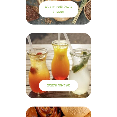
בישול ואפיה+דגנים
ופסטות
משקאות ורטבים