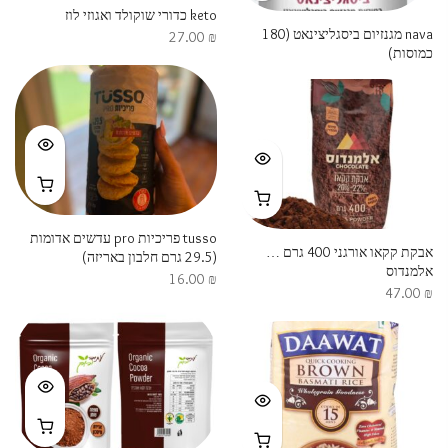
keto כדורי שוקולד ואגוזי לוז
nava מגנזיום ביסגליצינאט (180
27.00
₪
כמוסות)
tusso פריכיות pro עדשים אדומות
אבקת קקאו אורגני 400 גרם …
(29.5 גרם חלבון באריזה)
אלמנדוס
16.00
₪
47.00
₪