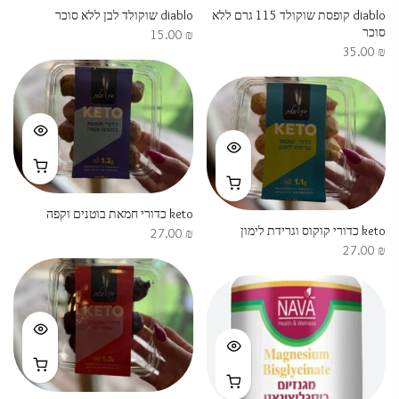
diablo קופסת שוקולד 115 גרם ללא
diablo שוקולד לבן ללא סוכר
סוכר
15.00
₪
35.00
₪
keto כדורי חמאת בוטנים וקפה
keto כדורי קוקוס וגרידת לימון
27.00
₪
27.00
₪