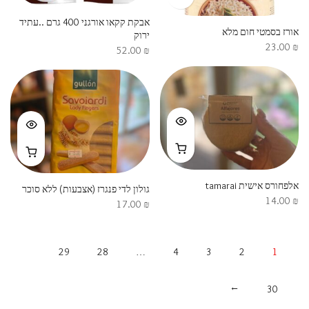
אבקת קקאו אורגני 400 גרם ..עתיד
אורז בסמטי חום מלא
ירוק
23.00
₪
52.00
₪
אלפחורס אישית tamarai
גולון לדי פנגרז (אצבעות) ללא סוכר
14.00
₪
17.00
₪
29
28
…
4
3
2
1
→
30