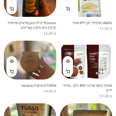
diablo שוקולד לבן ללא סוכר
tusso פריכיות pro עדשים אדומות
(29.5 גרם חלבון באריזה)
15.00
₪
16.00
₪
אבקת קקאו אורגני 400 גרם ..עתיד
אלפחורס אישית tamarai
ירוק
14.00
₪
52.00
₪