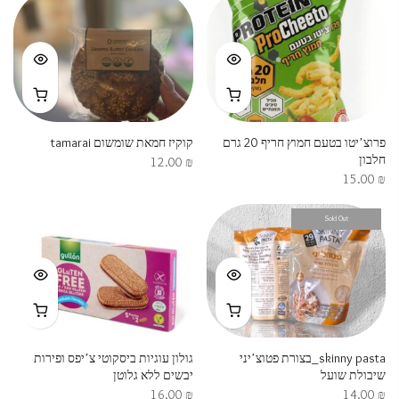
פרוצ’יטו בטעם חמוץ חריף 20 גרם
קוקיז חמאת שומשום tamarai
חלבון
12.00
₪
15.00
₪
Sold Out
skinny pasta_בצורת פטוצ’יני
גולון עוגיות ביסקוטי צ’יפס ופירות
שיבולת שועל
יבשים ללא גלוטן
16.00
₪
14.00
₪