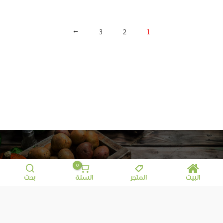
→
3
2
1
معلومات إضافية
0
البيت
المتجر
السلة
بحث
© تطوير
هايتك
Motana