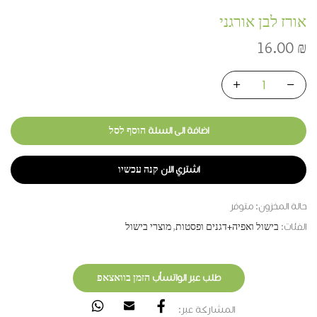
אורז לבן אורגני
16.00
₪
اضافة الى السلة הוסף לסל
اشتري الان קנה עכשיו
حالة المخزون:
متوفر
الفئات:
בישול ואפיה+דגנים ופסטות
,
מוצרי בישול
طلب عبر الواتسأب הזמן בוואצאפ
المشاركة عبر: