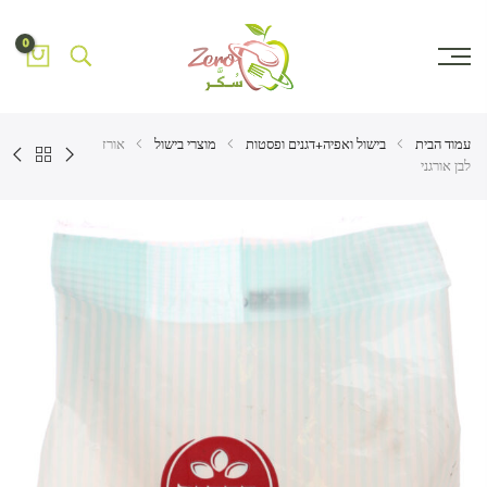
0
עמוד הבית
בישול ואפיה+דגנים ופסטות
מוצרי בישול
אורז
לבן אורגני