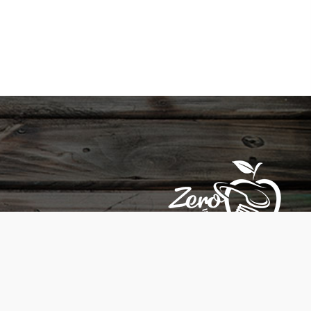
عبلين, אעבלין 3001200
052-5655183