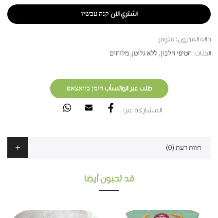
اشتري الان קנה עכשיו
حالة المخزون:
متوفر
الفئات:
חטיפי חלבון
,
ללא גלוטן
,
מלוחים
طلب عبر الواتسأب הזמן בוואצאפ
المشاركة عبر:
חוות דעת (0)
قد تحبون أيضا