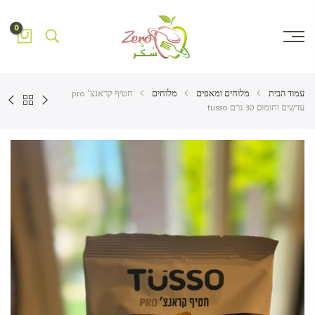
0
עמוד הבית
מלוחים ומאפים
מלוחים
חטיף קראנצ’ pro
עדשים וחומוס 30 גרם tusso