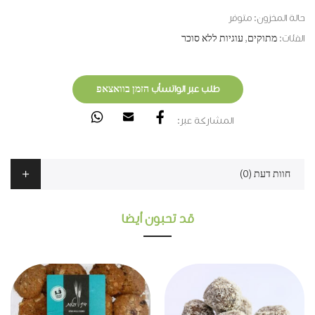
حالة المخزون:
متوفر
الفئات:
מתוקים
,
עוגיות ללא סוכר
طلب عبر الواتسأب הזמן בוואצאפ
المشاركة عبر:
חוות דעת (0)
قد تحبون أيضا