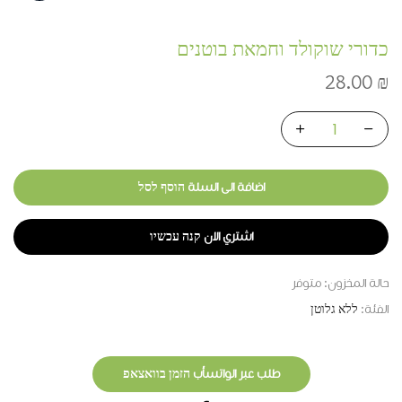
כדורי שוקולד וחמאת בוטנים
28.00
₪
اضافة الى السلة הוסף לסל
اشتري الان קנה עכשיו
حالة المخزون:
متوفر
الفئة:
ללא גלוטן
طلب عبر الواتسأب הזמן בוואצאפ