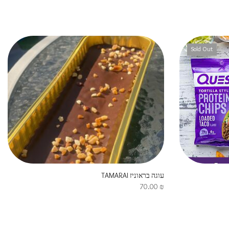
Sold Out
עוגה בראוניז TAMARAI
70.00
₪