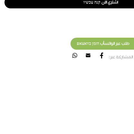
اشتري الان קנה עכשיו
طلب عبر الواتسأب הזמן בוואצאפ
المشاركة عبر: