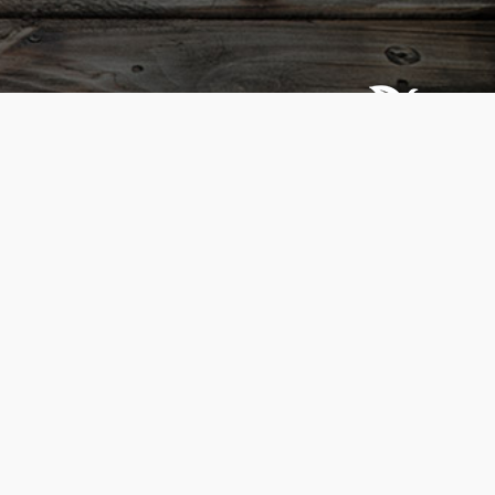
عبلين, אעבלין 3001200
052-5655183
أيام العمل هي من الإثنين حتى السبت (20:30-10:00)