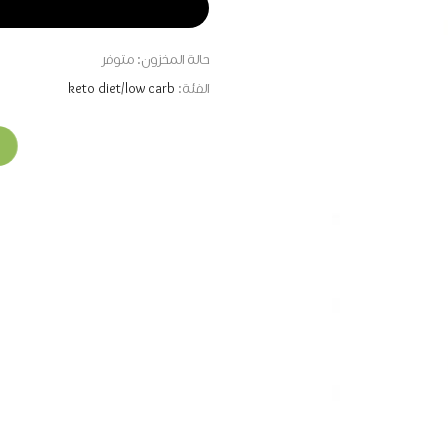
حالة المخزون:
متوفر
الفئة:
keto diet/low carb