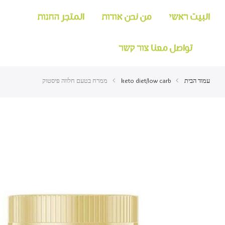
البيت ראשי
من نحن אודות
المتجر החנות
تواصل معنا צור קשר
עמוד הבית
keto diet/low carb
ממרח בטעם חלווה פיסטוק