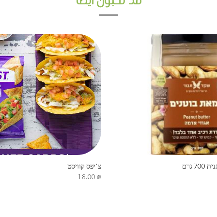
قد تحبون أيضا
7 גרם
צ’יפס קוויסט
18.00
₪