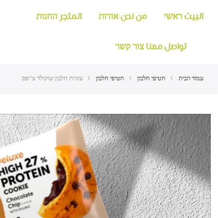
البيت ראשי
من نحن אודות
المتجر החנות
تواصل معنا צור קשר
עמוד הבית
חטיפי חלבון
חטיפי חלבון
עוגיות חלבון שוקולד צ’יפס