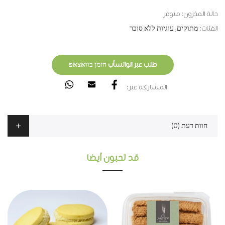
حالة المخزون:
متوفر
الفئات:
מתוקים
,
עוגיות ללא סוכר
طلب عبر الواتسأب הזמן בוואצאפ
المشاركة عبر:
חוות דעת (0)
قد تحبون أيضا