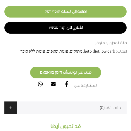
اضافة الى السلة הוסף לסל
اشتري الان קנה עכשיו
حالة المخزون:
متوفر
الفئات:
keto diet/low carb
,
מתוקים
,
עוגות ומאפים
,
עוגות ללא סוכר
طلب عبر الواتسأب הזמן בוואצאפ
المشاركة عبر:
חוות דעת (0)
قد تحبون أيضا