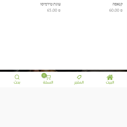
קנאפה
עוגת טירמיסו
65.00
₪
60.00
₪
0
البيت
المتجر
السلة
بحث
معلومات إضافية
© تطوير
هايتك
Motana