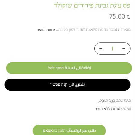
פס עוגת גבינת פירורים שוקולד
75.00
₪
מוצר זה נמכר בחנות משלוח לאזור צפון בלבד...
read more
اضافة الى السلة הוסף לסל
اشتري الان קנה עכשיו
حالة المخزون:
متوفر
الفئة:
עוגות ללא סוכר
طلب عبر الواتسأب הזמן בוואצאפ