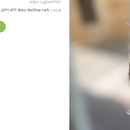
حالة المخزون:
متوفر
الفئات:
keto diet/low carb
,
ללא גלוטן
,