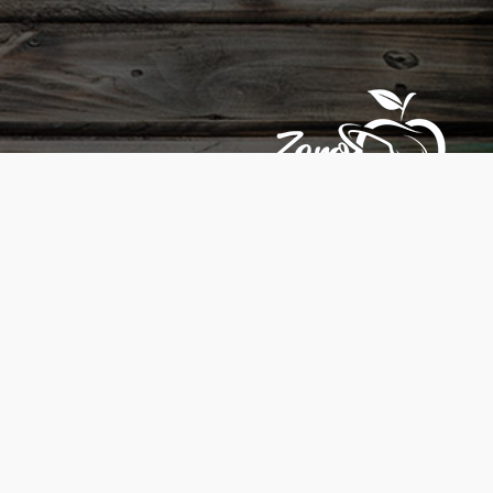
عبلين, אעבלין 3001200
052-5655183
أيام العمل هي من الإثنين حتى السبت (20:30-10:00)