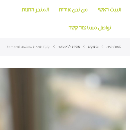
البيت ראשי
من نحن אודות
المتجر החנות
تواصل معنا צור קשר
עמוד הבית
מתוקים
עוגיות ללא סוכר
קוקיז חמאת שומשום tamarai