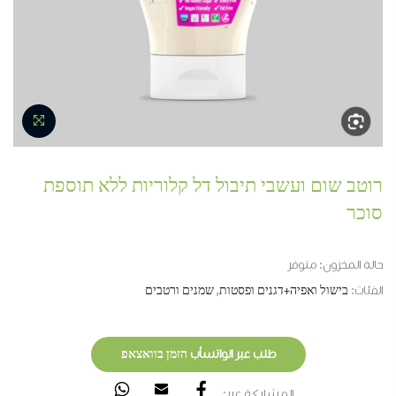
רוטב שום ועשבי תיבול דל קלוריות ללא תוספת
סוכר
حالة المخزون:
متوفر
الفئات:
בישול ואפיה+דגנים ופסטות
,
שמנים ורטבים
طلب عبر الواتسأب הזמן בוואצאפ
المشاركة عبر: