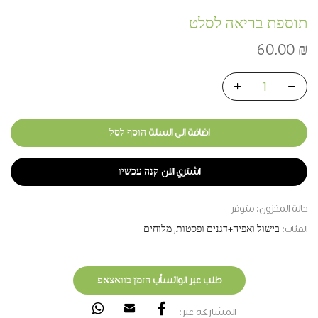
תוספת בריאה לסלט
60.00
₪
اضافة الى السلة הוסף לסל
اشتري الان קנה עכשיו
حالة المخزون:
متوفر
الفئات:
בישול ואפיה+דגנים ופסטות
,
מלוחים
طلب عبر الواتسأب הזמן בוואצאפ
المشاركة عبر: