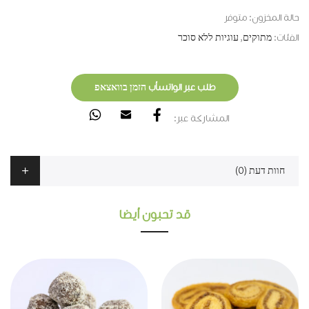
حالة المخزون:
متوفر
الفئات:
מתוקים
,
עוגיות ללא סוכר
طلب عبر الواتسأب הזמן בוואצאפ
المشاركة عبر:
חוות דעת (0)
قد تحبون أيضا