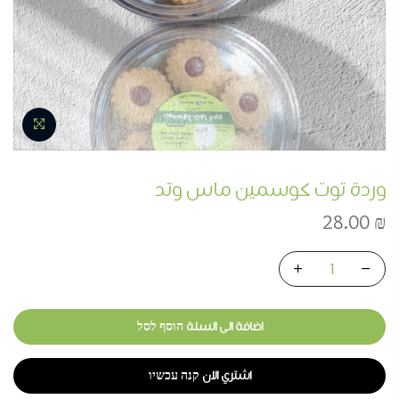
وردة توت كوسمين ماس وتد
28.00
₪
اضافة الى السلة הוסף לסל
اشتري الان קנה עכשיו